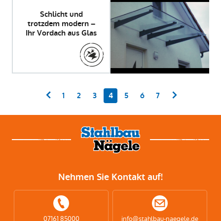
Schlicht und
trotzdem modern –
Ihr Vordach aus Glas
1
2
3
4
5
6
7
Nehmen Sie Kontakt auf!
07161 85000
info@stahlbau-naegele.de