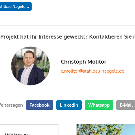
tahlbau Nägele…
Projekt hat Ihr Interesse geweckt? Kontaktieren Sie
Christoph Molitor
c.molitor@stahlbau-naegele.de
eitersagen
Facebook
LinkedIn
Whatsapp
E-Mail