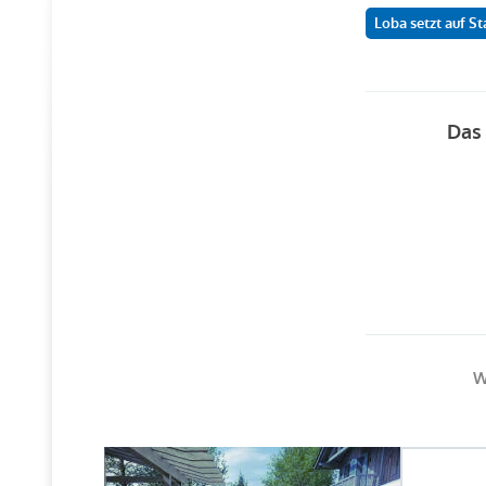
Loba setzt auf S
Das 
W