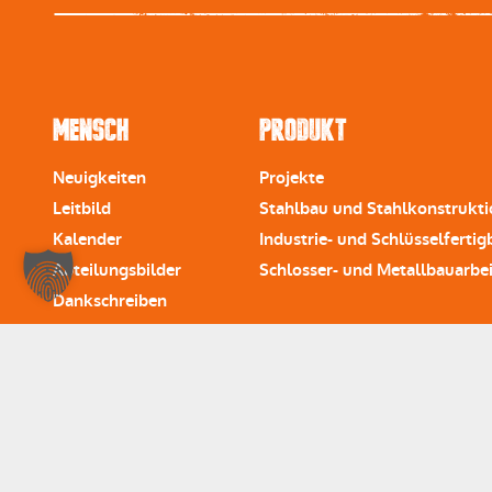
Mensch
Produkt
Neuigkeiten
Projekte
Leitbild
Stahlbau und Stahlkonstrukt
Kalender
Industrie- und Schlüsselfertig
Abteilungsbilder
Schlosser- und Metallbauarbe
Dankschreiben
Nehmen Sie Kont