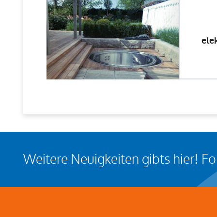
ele
Weitere Neuigkeiten gibts hier! F