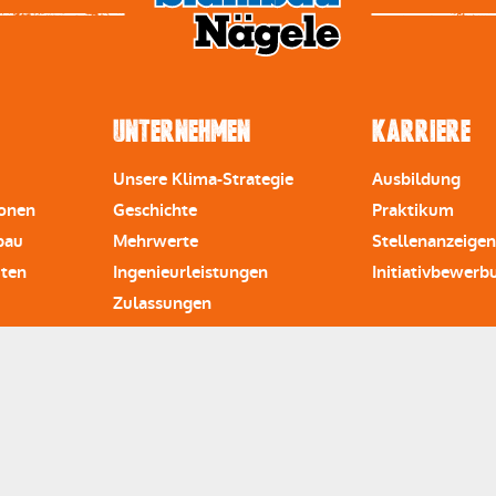
Unternehmen
Karriere
Unsere Klima-Strategie
Ausbildung
ionen
Geschichte
Praktikum
bau
Mehrwerte
Stellenanzeigen
iten
Ingenieurleistungen
Initiativbewerb
Zulassungen
Karriere
Ausbildung
akt auf!
07161 85000
info@stahlba