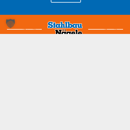
Nehmen Sie Kontakt auf!
07161 85000
info@stahlbau-naegele.de
© Stahlbau Nägele 2026. Alle Rechte vorbehalten.
Impressum
Datenschutz
Kontakt
Downloads