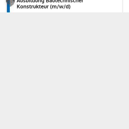
Ausbildung Bautechnischer
Konstrukteur (m/w/d)
Ausbildung 2026 - belegt
Stelle belegt
Ausbildung Kaufleute für
Büromanagement (m/w/d)
Ausbildung 2026 - belegt
Stelle belegt
Ausbildung Techn. Systemplaner
(m/w/d)
Ausbildung 2026 - belegt
Dual studieren
Wir suchen Dich!