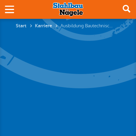
Ausbildung Bautechnischer Konstrukteur (m/w/d)
Start
Karriere