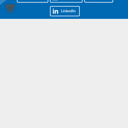
LinkedIn
Nehmen Sie Kontakt auf!
07161 85000
info@stahlbau-naegele.de
© Stahlbau Nägele 2026. Alle Rechte vorbehalten.
Impressum
Datenschutz