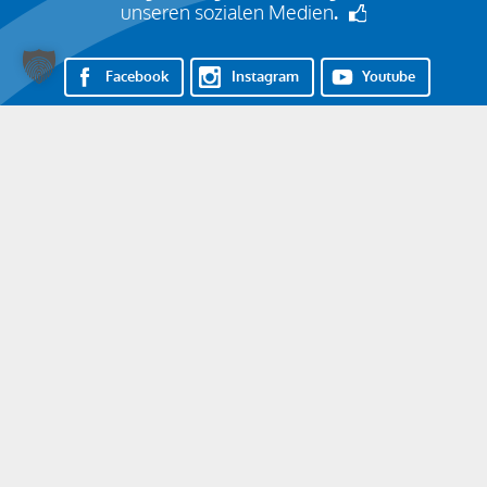
unseren sozialen Medien
.
Facebook
Instagram
Youtube
LinkedIn
Nehmen Sie Kontakt auf!
07161 85000
info@stahlbau-naegele.de