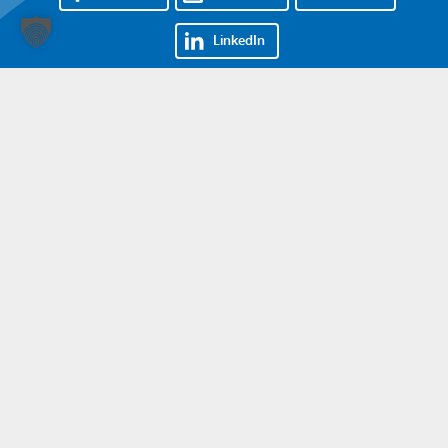
LinkedIn
Nehmen Sie Kontakt auf!
07161 85000
info@stahlbau-naegele.de
© Stahlbau Nägele 2026. Alle Rechte vorbehalten.
Impressum
Datenschutz