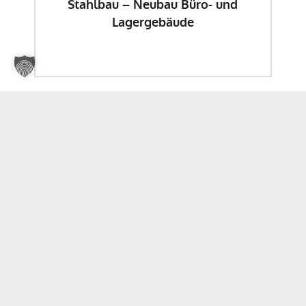
Stahlbau – Neubau Büro- und
Lagergebäude
Weitere Neuigkeiten gibts hier! Folgen Sie uns auf
unseren sozialen Medien
.
Facebook
Instagram
Youtube
LinkedIn