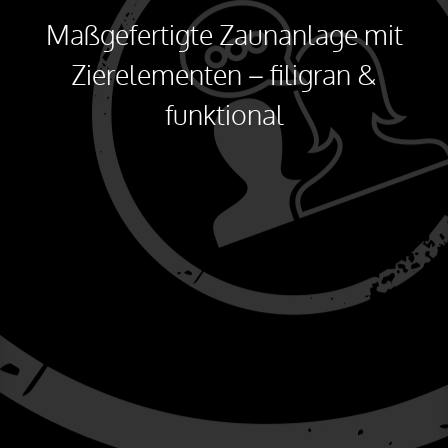
Maßgefertigte Zaunanlage mit
Zierelementen – filigran &
funktional