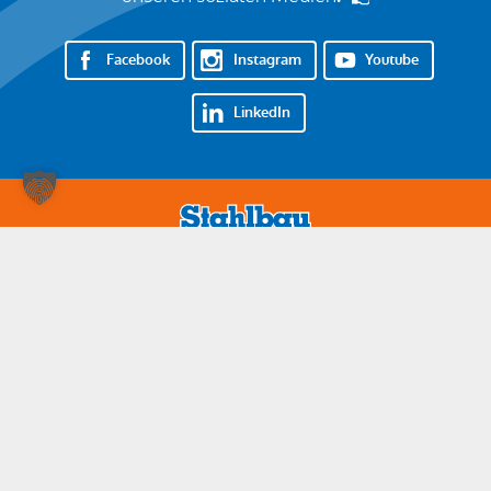
Facebook
Instagram
Youtube
LinkedIn
Nehmen Sie Kontakt auf!
07161 85000
info@stahlbau-naegele.de
© Stahlbau Nägele 2026. Alle Rechte vorbehalten.