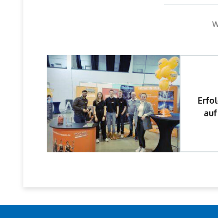
W
Erfo
auf