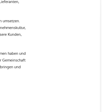
Lieferanten,
en umsetzen.
rnehmenskultur,
nsere Kunden,
ommen haben und
er Gemeinschaft
erbringen und