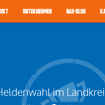
DUKT
UNTERNEHMEN
BAU-BLOG
K
Heldenwahl im Landkrei