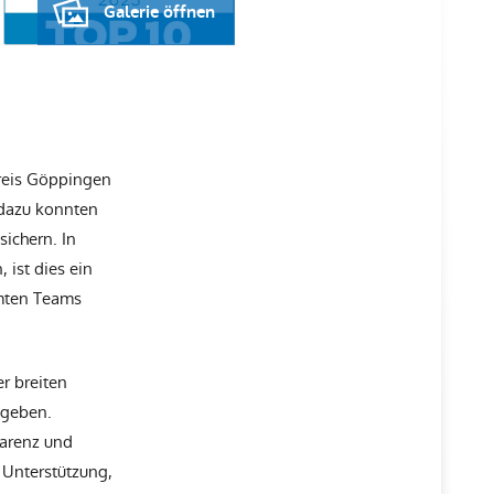
Galerie öffnen
kreis Göppingen
 dazu konnten
ichern. In
ist dies ein
mten Teams
r breiten
ugeben.
parenz und
 Unterstützung,