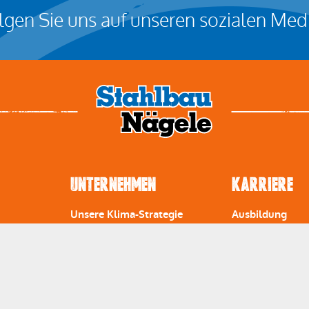
olgen Sie uns auf unseren sozialen Med
Unternehmen
Karriere
Unsere Klima-Strategie
Ausbildung
ionen
Geschichte
Praktikum
bau
Mehrwerte
Stellenanzeigen
iten
Ingenieurleistungen
Initiativbewerb
Zulassungen