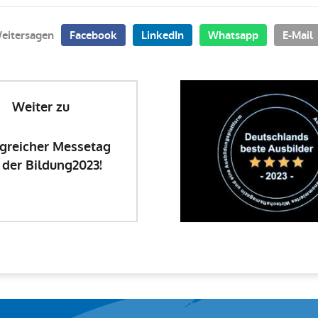
eitersagen
Facebook
LinkedIn
Whatsapp
E-Mail
Weiter zu
lgreicher Messetag
 der Bildung2023!