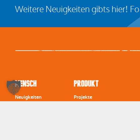
Weitere Neuigkeiten gibts hier! F
Mensch
Produkt
Neuigkeiten
Projekte
Leitbild
Stahlbau und Stahlkonstrukt
Kalender
Industrie- und Schlüsselfertig
Abteilungsbilder
Schlosser- und Metallbauarbe
Dankschreiben