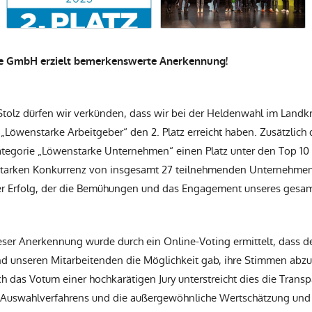
e GmbH erzielt bemerkenswerte Anerkennung!
Stolz dürfen wir verkünden, dass wir bei der Heldenwahl im Land
 „Löwenstarke Arbeitgeber“ den 2. Platz erreicht haben. Zusätzlich
ategorie „Löwenstarke Unternehmen“ einen Platz unter den Top 10 s
starken Konkurrenz von insgesamt 27 teilnehmenden Unternehmen, 
r Erfolg, der die Bemühungen und das Engagement unseres gesa
ser Anerkennung wurde durch ein Online-Voting ermittelt, dass de
und unseren Mitarbeitenden die Möglichkeit gab, ihre Stimmen abz
 das Votum einer hochkarätigen Jury unterstreicht dies die Trans
s Auswahlverfahrens und die außergewöhnliche Wertschätzung und