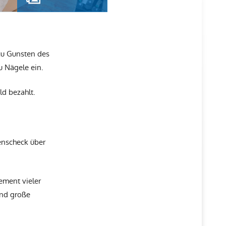
zu Gunsten des
u Nägele ein.
ld bezahlt.
enscheck über
ement vieler
und große