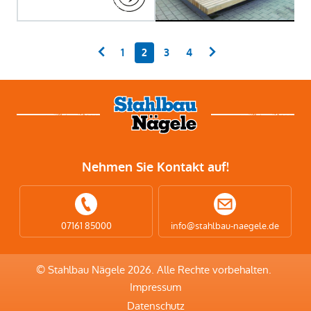
1
2
3
4
Nehmen Sie Kontakt auf!
07161 85000
info@stahlbau-naegele.de
© Stahlbau Nägele 2026. Alle Rechte vorbehalten.
Impressum
Datenschutz